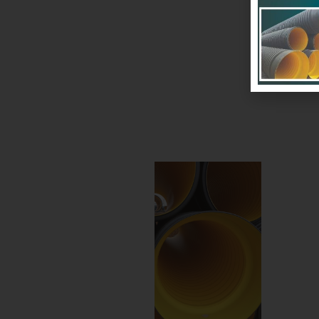
سان
اهند
د و