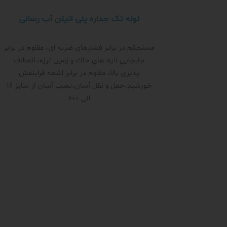
لوله تک جداره پلی اتیلن آب رسانی
مستحکم در برابر فشار‌های ضربه ای، مقاوم در برابر
جابجايي لايه هاي خاك و زمين لرزه، انعطاف
پذیری بالا، مقاوم در برابر اشعه فرابنفش
خورشید،حمل و نقل آسان،نصب آسان از سایز 16
الی 600