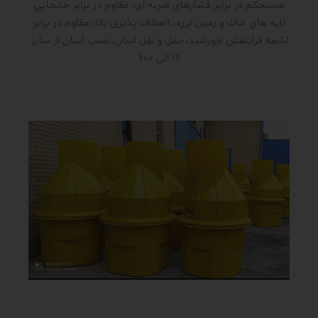
مستحکم در برابر فشار‌های ضربه ای، مقاوم در برابر جابجايي
لايه هاي خاك و زمين لرزه، انعطاف پذیری بالا، مقاوم در برابر
اشعه فرابنفش خورشید،حمل و نقل آسان،نصب آسان از سایز
16 الی 600