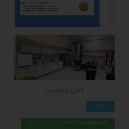
اجرا ونصب
catalog
GAHDIR LOULEH PASSARGAD COMPANY