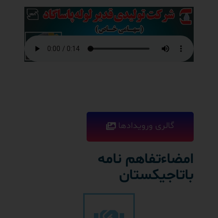
گالری ورویدادها
امضاءتفاهم نامه
باتاجیکستان