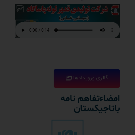
گالری ورویدادها
امضاءتفاهم نامه
باتاجیکستان