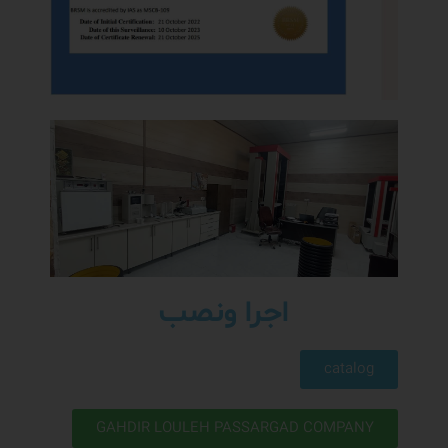
اجرا ونصب
catalog
GAHDIR LOULEH PASSARGAD COMPANY