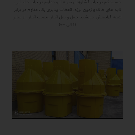
مستحکم در برابر فشار‌های ضربه ای، مقاوم در برابر جابجايي
لايه هاي خاك و زمين لرزه، انعطاف پذیری بالا، مقاوم در برابر
اشعه فرابنفش خورشید،حمل و نقل آسان،نصب آسان از سایز
16 الی 600