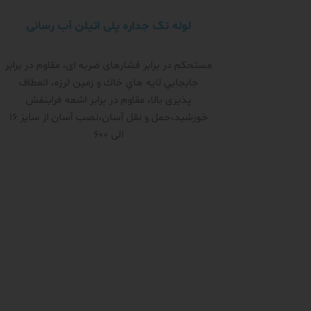
لوله تک جداره پلی اتیلن آب رسانی
مستحکم در برابر فشار‌های ضربه ای، مقاوم در برابر
جابجايي لايه هاي خاك و زمين لرزه، انعطاف
پذیری بالا، مقاوم در برابر اشعه فرابنفش
خورشید،حمل و نقل آسان،نصب آسان از سایز 16
الی 600