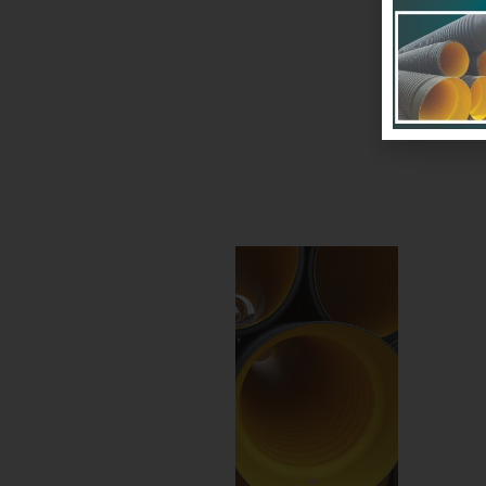
سان
اهند
د و