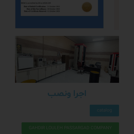
اجرا ونصب
catalog
GAHDIR LOULEH PASSARGAD COMPANY