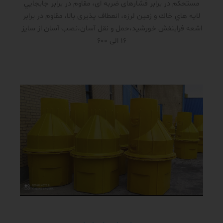
مستحکم در برابر فشار‌های ضربه ای، مقاوم در برابر جابجايي
لايه هاي خاك و زمين لرزه، انعطاف پذیری بالا، مقاوم در برابر
اشعه فرابنفش خورشید،حمل و نقل آسان،نصب آسان از سایز
16 الی 600