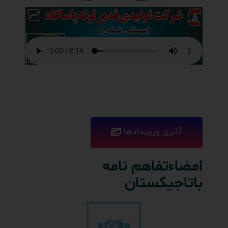
گالری ورویدادها
امضاءتفاهم نامه
باتاجیکستان