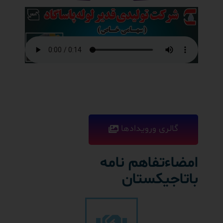
گالری ورویدادها
امضاءتفاهم نامه
باتاجیکستان