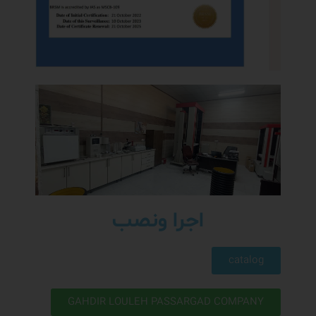
اجرا ونصب
catalog
GAHDIR LOULEH PASSARGAD COMPANY