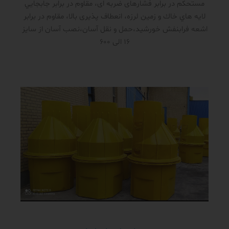
مستحکم در برابر فشار‌های ضربه ای، مقاوم در برابر جابجايي
لايه هاي خاك و زمين لرزه، انعطاف پذیری بالا، مقاوم در برابر
اشعه فرابنفش خورشید،حمل و نقل آسان،نصب آسان از سایز
16 الی 600