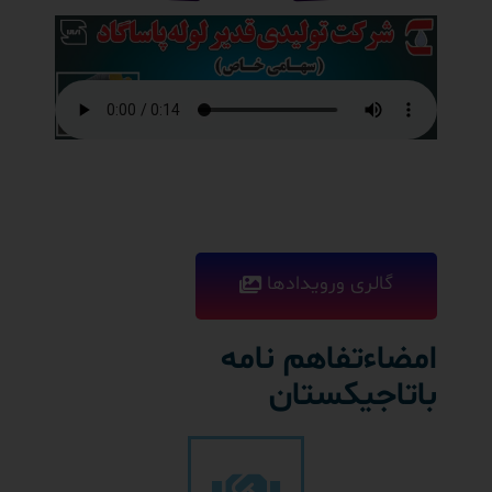
گالری ورویدادها
امضاءتفاهم نامه
باتاجیکستان