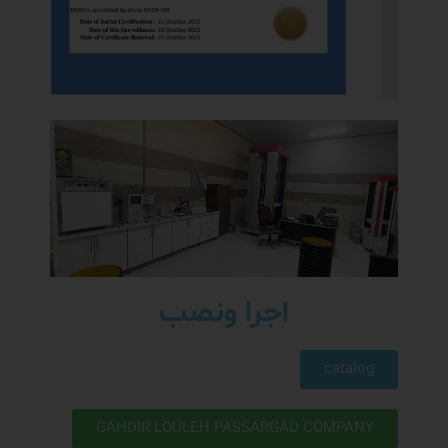
اجرا ونصب
catalog
GAHDIR LOULEH PASSARGAD COMPANY