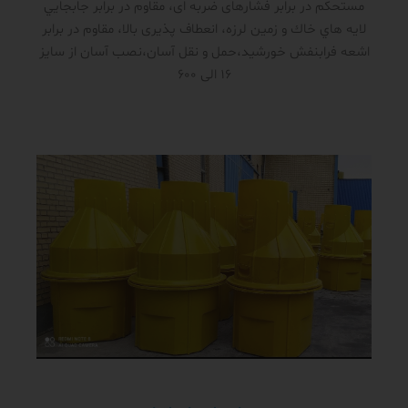
مستحکم در برابر فشار‌های ضربه ای، مقاوم در برابر جابجايي
لايه هاي خاك و زمين لرزه، انعطاف پذیری بالا، مقاوم در برابر
اشعه فرابنفش خورشید،حمل و نقل آسان،نصب آسان از سایز
16 الی 600