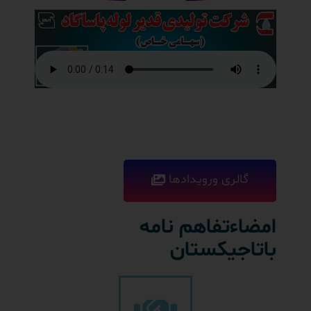
گالری ورویدادها
امضاءتفاهم نامه
باتاجیکستان