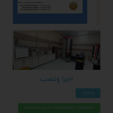
اجرا ونصب
catalog
GAHDIR LOULEH PASSARGAD COMPANY