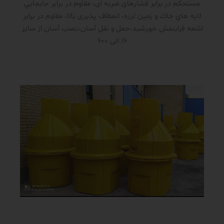
مستحکم در برابر فشار‌های ضربه ای، مقاوم در برابر جابجايي
لايه هاي خاك و زمين لرزه، انعطاف پذیری بالا، مقاوم در برابر
اشعه فرابنفش خورشید،حمل و نقل آسان،نصب آسان از سایز
16 الی 600