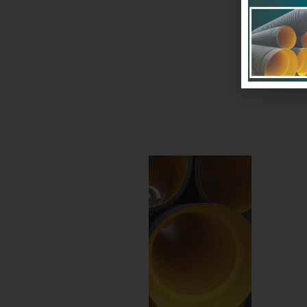
سان
اهند
د و