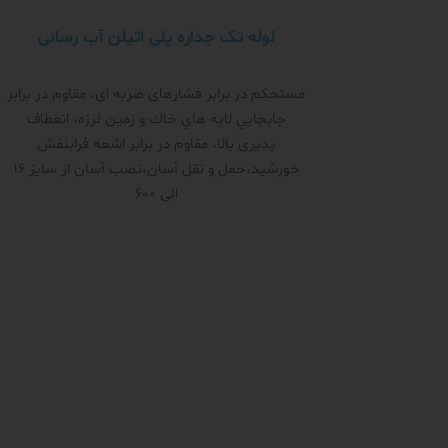
لوله تک جداره پلی اتیلن آب رسانی
مستحکم در برابر فشار‌های ضربه ای، مقاوم در برابر
جابجايي لايه هاي خاك و زمين لرزه، انعطاف
پذیری بالا، مقاوم در برابر اشعه فرابنفش
خورشید،حمل و نقل آسان،نصب آسان از سایز 16
الی 600