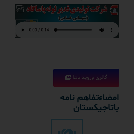
گالری ورویدادها
امضاءتفاهم نامه
باتاجیکستان