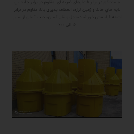
مستحکم در برابر فشار‌های ضربه ای، مقاوم در برابر جابجايي
لايه هاي خاك و زمين لرزه، انعطاف پذیری بالا، مقاوم در برابر
اشعه فرابنفش خورشید،حمل و نقل آسان،نصب آسان از سایز
16 الی 600