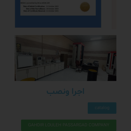
اجرا ونصب
catalog
GAHDIR LOULEH PASSARGAD COMPANY