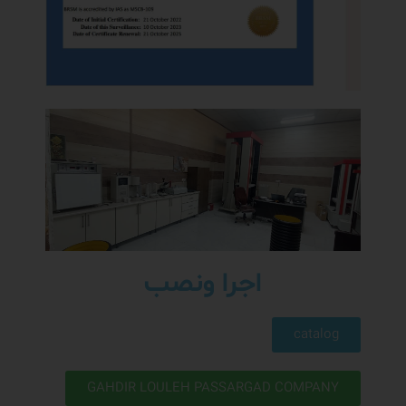
اجرا ونصب
catalog
GAHDIR LOULEH PASSARGAD COMPANY