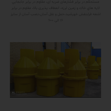
مستحکم در برابر فشار‌های ضربه ای، مقاوم در برابر جابجايي
لايه هاي خاك و زمين لرزه، انعطاف پذیری بالا، مقاوم در برابر
اشعه فرابنفش خورشید،حمل و نقل آسان،نصب آسان از سایز
16 الی 600