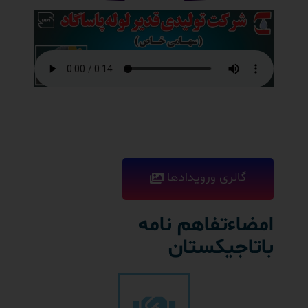
گالری ورویدادها
امضاءتفاهم نامه
باتاجیکستان