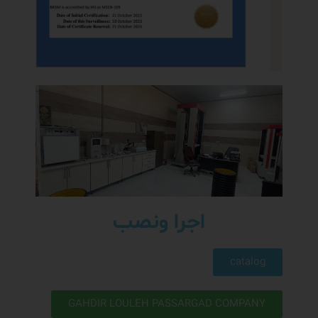
اجرا ونصب
catalog
GAHDIR LOULEH PASSARGAD COMPANY