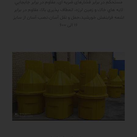
مستحکم در برابر فشار‌های ضربه ای، مقاوم در برابر جابجايي
لايه هاي خاك و زمين لرزه، انعطاف پذیری بالا، مقاوم در برابر
اشعه فرابنفش خورشید،حمل و نقل آسان،نصب آسان از سایز
16 الی 600