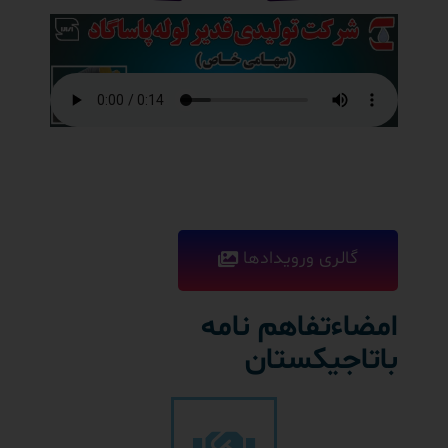
گالری ورویدادها
امضاءتفاهم نامه
باتاجیکستان