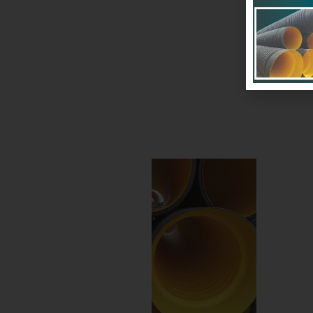
سان
اهند
د و