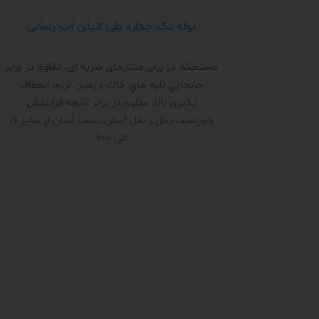
لوله تک جداره پلی اتیلن آب رسانی
مستحکم در برابر فشار‌های ضربه ای، مقاوم در برابر
جابجايي لايه هاي خاك و زمين لرزه، انعطاف
پذیری بالا، مقاوم در برابر اشعه فرابنفش
خورشید،حمل و نقل آسان،نصب آسان از سایز 16
الی 600