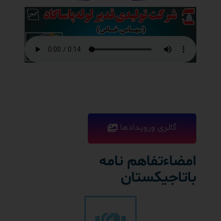
گالری ورویدادها
امضاءتفاهم نامه
باتاجیکستان