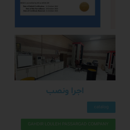
اجرا ونصب
catalog
GAHDIR LOULEH PASSARGAD COMPANY