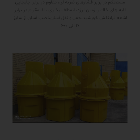
مستحکم در برابر فشار‌های ضربه ای، مقاوم در برابر جابجايي
لايه هاي خاك و زمين لرزه، انعطاف پذیری بالا، مقاوم در برابر
اشعه فرابنفش خورشید،حمل و نقل آسان،نصب آسان از سایز
16 الی 600