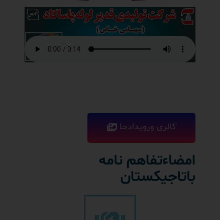
گالری ورویدادها
امضاءتفاهم نامه
باتاجیکستان