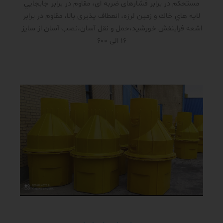
مستحکم در برابر فشار‌های ضربه ای، مقاوم در برابر جابجايي
لايه هاي خاك و زمين لرزه، انعطاف پذیری بالا، مقاوم در برابر
اشعه فرابنفش خورشید،حمل و نقل آسان،نصب آسان از سایز
16 الی 600