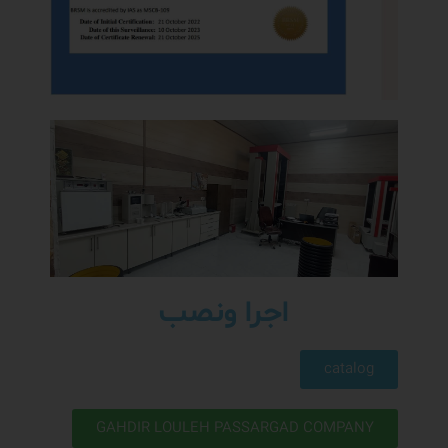
اجرا ونصب
catalog
GAHDIR LOULEH PASSARGAD COMPANY