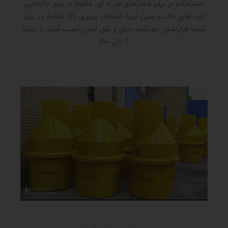
مستحکم در برابر فشار‌های ضربه ای، مقاوم در برابر جابجايي
لايه هاي خاك و زمين لرزه، انعطاف پذیری بالا، مقاوم در برابر
اشعه فرابنفش خورشید،حمل و نقل آسان،نصب آسان از سایز
16 الی 600