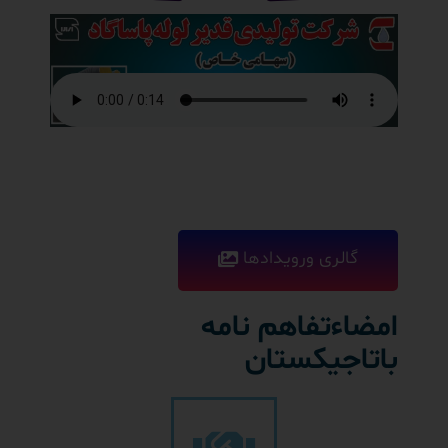
گالری ورویدادها
امضاءتفاهم نامه
باتاجیکستان