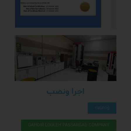
اجرا ونصب
catalog
GAHDIR LOULEH PASSARGAD COMPANY