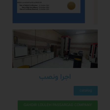
اجرا ونصب
catalog
GAHDIR LOULEH PASSARGAD COMPANY