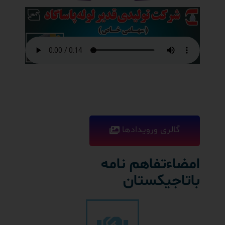
گالری ورویدادها
امضاءتفاهم نامه
باتاجیکستان