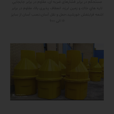
مستحکم در برابر فشار‌های ضربه ای، مقاوم در برابر جابجايي
لايه هاي خاك و زمين لرزه، انعطاف پذیری بالا، مقاوم در برابر
اشعه فرابنفش خورشید،حمل و نقل آسان،نصب آسان از سایز
16 الی 600