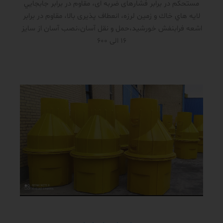
مستحکم در برابر فشار‌های ضربه ای، مقاوم در برابر جابجايي
لايه هاي خاك و زمين لرزه، انعطاف پذیری بالا، مقاوم در برابر
اشعه فرابنفش خورشید،حمل و نقل آسان،نصب آسان از سایز
16 الی 600