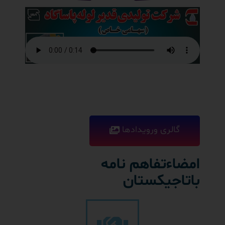
گالری ورویدادها
امضاءتفاهم نامه
باتاجیکستان