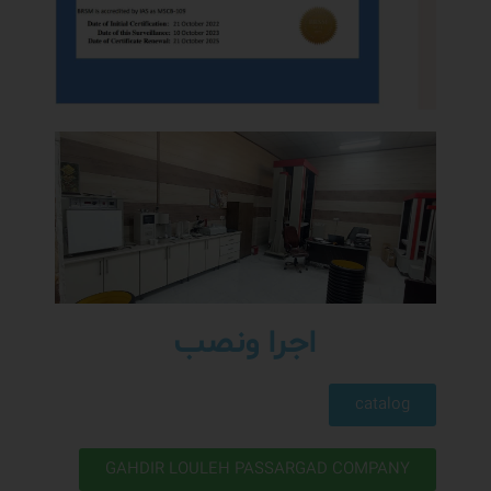
اجرا ونصب
catalog
GAHDIR LOULEH PASSARGAD COMPANY