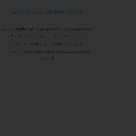
لوله تک جداره پلی اتیلن آب رسانی
مستحکم در برابر فشار‌های ضربه ای، مقاوم در برابر
جابجايي لايه هاي خاك و زمين لرزه، انعطاف
پذیری بالا، مقاوم در برابر اشعه فرابنفش
خورشید،حمل و نقل آسان،نصب آسان از سایز 16
الی 600