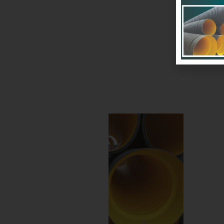
سان
اهند
د و