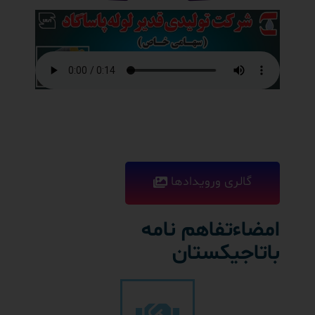
گالری ورویدادها
امضاءتفاهم نامه
باتاجیکستان