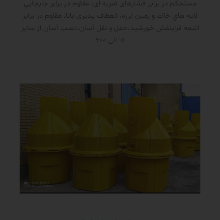
مستحکم در برابر فشار‌های ضربه ای، مقاوم در برابر جابجايي
لايه هاي خاك و زمين لرزه، انعطاف پذیری بالا، مقاوم در برابر
اشعه فرابنفش خورشید،حمل و نقل آسان،نصب آسان از سایز
16 الی 600