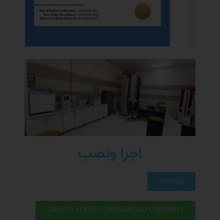
اجرا ونصب
catalog
GAHDIR LOULEH PASSARGAD COMPANY