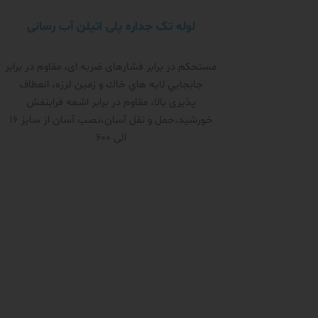
لوله تک جداره پلی اتیلن آب رسانی
مستحکم در برابر فشار‌های ضربه ای، مقاوم در برابر
جابجايي لايه هاي خاك و زمين لرزه، انعطاف
پذیری بالا، مقاوم در برابر اشعه فرابنفش
خورشید،حمل و نقل آسان،نصب آسان از سایز 16
الی 600