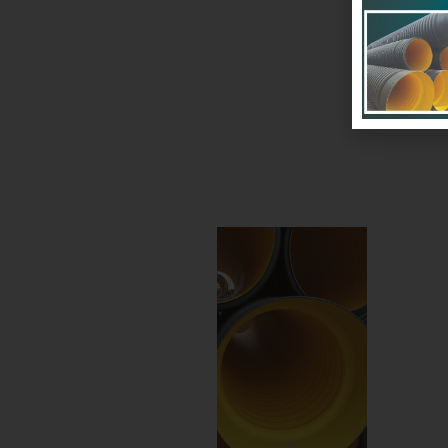
سان
اهند
د و